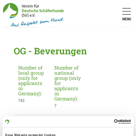
MENU
OG - Beverungen
Number of
Number of
local group
national
(only for
group (only
applicants
for
in
applicants
Germany):
in
Germany):
743
7
Information about the local group
Contact:
Diese Webseite verwendet Cookies