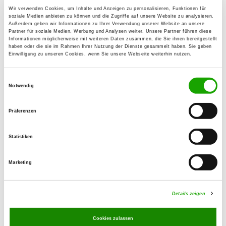
Werner Zwiertz
Wir verwenden Cookies, um Inhalte und Anzeigen zu personalisieren, Funktionen für
soziale Medien anbieten zu können und die Zugriffe auf unsere Website zu analysieren.
Lauenförder Str. 2
Außerdem geben wir Informationen zu Ihrer Verwendung unserer Website an unsere
37688 Beverungen
Partner für soziale Medien, Werbung und Analysen weiter. Unsere Partner führen diese
Informationen möglicherweise mit weiteren Daten zusammen, die Sie ihnen bereitgestellt
Phone:
haben oder die sie im Rahmen Ihrer Nutzung der Dienste gesammelt haben. Sie geben
Einwilligung zu unseren Cookies, wenn Sie unsere Webseite weiterhin nutzen.
05273 8573
Einwilligungsauswahl
E-Mail:
Notwendig
werner@zwiertz.de
Präferenzen
Exercise times in summer:
Statistiken
Tuesday
from 16:00 h
Saturday
from 14:00 h
Marketing
Sunday
from 09:00 h
Details zeigen
Exercise times in winter:
Tuesday
from 16:00 h
Cookies zulassen