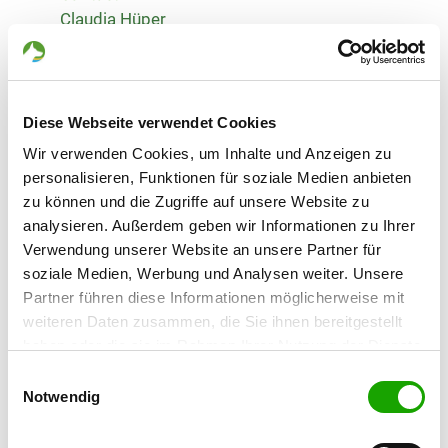
Claudia Hüper
Hirtenstr. 14
30952 Ronnenberg
Training ground:
Diese Webseite verwendet Cookies
An der B65 Ortsausgang
30890 Wichtringhausen
Wir verwenden Cookies, um Inhalte und Anzeigen zu
personalisieren, Funktionen für soziale Medien anbieten
Phone:
zu können und die Zugriffe auf unsere Website zu
0511 2623807
analysieren. Außerdem geben wir Informationen zu Ihrer
E-Mail:
Verwendung unserer Website an unsere Partner für
claudia@sv-og-bantorf.de
soziale Medien, Werbung und Analysen weiter. Unsere
Partner führen diese Informationen möglicherweise mit
Homepage:
weiteren Daten zusammen, die Sie ihnen bereitgestellt
www.sv-og-bantorf.de
haben oder die sie im Rahmen Ihrer Nutzung der Dienste
gesammelt haben. Sie geben Einwilligung zu unseren
Einwilligungsauswahl
Offer:
Cookies, wenn Sie unsere Webseite weiterhin nutzen.
Notwendig
Faehrte, Unterordnung, Rettungshunde,
RallyObedience, Longieren