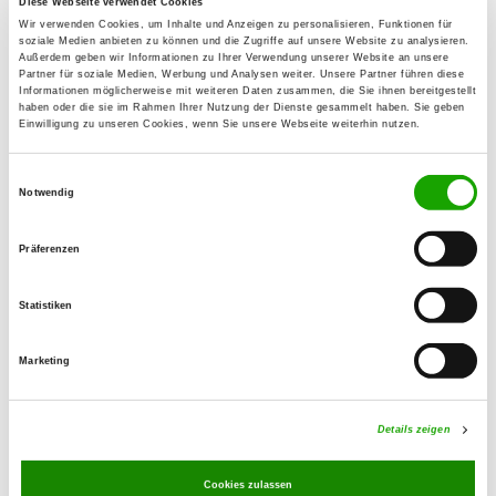
Diese Webseite verwendet Cookies
Regina Meister
Wir verwenden Cookies, um Inhalte und Anzeigen zu personalisieren, Funktionen für
soziale Medien anbieten zu können und die Zugriffe auf unsere Website zu analysieren.
Lüttenmarker Str. 2
Außerdem geben wir Informationen zu Ihrer Verwendung unserer Website an unsere
19258 Leisterförde
Partner für soziale Medien, Werbung und Analysen weiter. Unsere Partner führen diese
Informationen möglicherweise mit weiteren Daten zusammen, die Sie ihnen bereitgestellt
haben oder die sie im Rahmen Ihrer Nutzung der Dienste gesammelt haben. Sie geben
Training ground:
Einwilligung zu unseren Cookies, wenn Sie unsere Webseite weiterhin nutzen.
Lüttenmarkerstr. 2
19258 Leisterförde
Einwilligungsauswahl
Notwendig
Handy:
0172 2917845
Präferenzen
E-Mail:
harald-rudolph@t-online.de
Statistiken
Offer:
Marketing
Faehrte, Unterordnung, Schutzdienst
Exercise times in summer:
Details zeigen
Wednesday
18:00 h - 22:00 h
Cookies zulassen