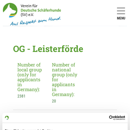
MENU
OG - Leisterförde
Number of
Number of
local group
national
(only for
group (only
applicants
for
in
applicants
Germany):
in
Germany):
2381
20
Information about the local group
Contact: