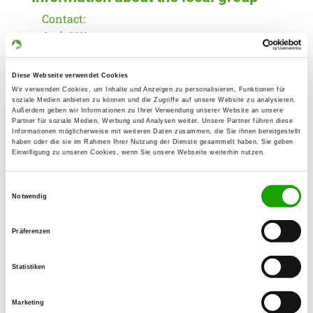
Contact:
André Wengert
Bürgermeister-Haupt-Str. 57
23966 Wismar
Diese Webseite verwendet Cookies
Wir verwenden Cookies, um Inhalte und Anzeigen zu personalisieren, Funktionen für
Training ground:
soziale Medien anbieten zu können und die Zugriffe auf unsere Website zu analysieren.
An der Wirtschaftsstr. 5
Außerdem geben wir Informationen zu Ihrer Verwendung unserer Website an unsere
Partner für soziale Medien, Werbung und Analysen weiter. Unsere Partner führen diese
23972 Groß Stieten
Informationen möglicherweise mit weiteren Daten zusammen, die Sie ihnen bereitgestellt
haben oder die sie im Rahmen Ihrer Nutzung der Dienste gesammelt haben. Sie geben
Phone:
Einwilligung zu unseren Cookies, wenn Sie unsere Webseite weiterhin nutzen.
03841 763050
Einwilligungsauswahl
E-Mail:
Notwendig
cornelia.wellnitz@yahoo.de
Präferenzen
Offer:
Welpenspielstunde, Junghundgruppe,
Statistiken
Erziehungskurse, Faehrte, Unterordnung,
Schutzdienst, Ringtraining
Marketing