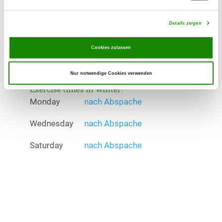
Exercise times in summer:
Monday
16:00 h - 21:00 h
Details zeigen
Wednesday
16:00 h - 21:00 h
Cookies zulassen
Saturday
10:00 h - 15:00 h
Nur notwendige Cookies verwenden
Exercise times in winter:
Monday
nach Abspache
Wednesday
nach Abspache
Saturday
nach Abspache