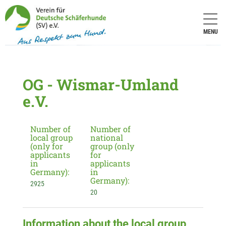
MENU
OG - Wismar-Umland
e.V.
Number of
Number of
local group
national
(only for
group (only
applicants
for
in
applicants
Germany):
in
Germany):
2925
20
Information about the local group