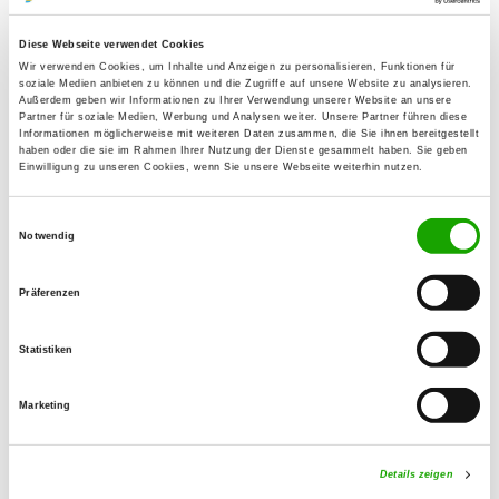
Marvin-Rene Ortelt
Werkloh 17
Diese Webseite verwendet Cookies
Wir verwenden Cookies, um Inhalte und Anzeigen zu personalisieren, Funktionen für
44357 Dortmund
soziale Medien anbieten zu können und die Zugriffe auf unsere Website zu analysieren.
Außerdem geben wir Informationen zu Ihrer Verwendung unserer Website an unsere
Training ground:
Partner für soziale Medien, Werbung und Analysen weiter. Unsere Partner führen diese
Informationen möglicherweise mit weiteren Daten zusammen, die Sie ihnen bereitgestellt
Bärenbruch 69 a
haben oder die sie im Rahmen Ihrer Nutzung der Dienste gesammelt haben. Sie geben
44379 Dortmund
Einwilligung zu unseren Cookies, wenn Sie unsere Webseite weiterhin nutzen.
Handy:
Einwilligungsauswahl
015788291592
Notwendig
E-Mail:
Präferenzen
m.heegaar@gmail.com
Statistiken
Exercise times in summer:
Tuesday
16:00 h - 20:00 h
Marketing
Thursday
16:00 h - 20:00 h
Details zeigen