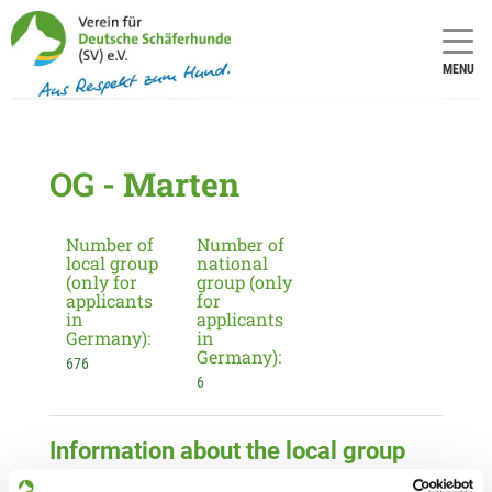
MENU
OG - Marten
Number of
Number of
local group
national
(only for
group (only
applicants
for
in
applicants
Germany):
in
Germany):
676
6
Information about the local group
Contact: