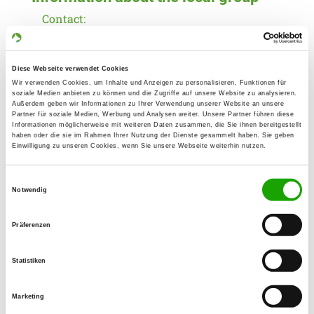
Contact:
Swenja Kubat
Ostland-Ring 12
21787 Oberndorf
Diese Webseite verwendet Cookies
Wir verwenden Cookies, um Inhalte und Anzeigen zu personalisieren, Funktionen für
Training ground:
soziale Medien anbieten zu können und die Zugriffe auf unsere Website zu analysieren.
Außerdem geben wir Informationen zu Ihrer Verwendung unserer Website an unsere
Ecke August-von-der-Wense-Weg 30
Partner für soziale Medien, Werbung und Analysen weiter. Unsere Partner führen diese
Informationen möglicherweise mit weiteren Daten zusammen, die Sie ihnen bereitgestellt
21789 Wingst
haben oder die sie im Rahmen Ihrer Nutzung der Dienste gesammelt haben. Sie geben
Einwilligung zu unseren Cookies, wenn Sie unsere Webseite weiterhin nutzen.
Phone:
04772 860855
Einwilligungsauswahl
Notwendig
E-Mail:
schaeferhundverein.wingst@gmx.de
Präferenzen
Homepage:
www.sv-og-Cadenberge-Wingst-e-
Statistiken
v.jimdosite.com
Marketing
Offer: