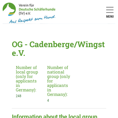
MENU
OG - Cadenberge/Wingst
e.V.
Number of
Number of
local group
national
(only for
group (only
applicants
for
in
applicants
Germany):
in
Germany):
248
4
Information about the local group