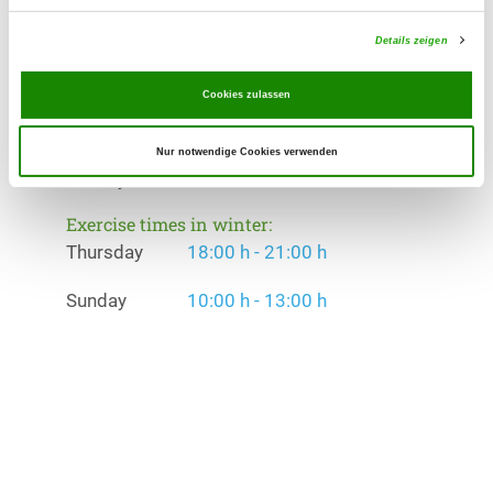
Welpenspielstunde, Junghundgruppe,
Details zeigen
Erziehungskurse, Faehrte, Schutzdienst
Cookies zulassen
Exercise times in summer:
Thursday
18:00 h - 21:00 h
Nur notwendige Cookies verwenden
Sunday
10:00 h - 13:00 h
Exercise times in winter:
Thursday
18:00 h - 21:00 h
Sunday
10:00 h - 13:00 h