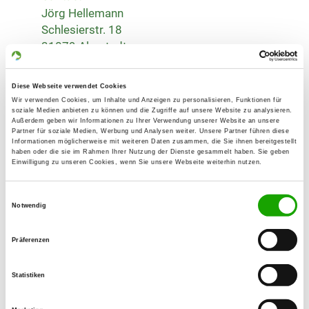
Jörg Hellemann
Schlesierstr. 18
31079 Almstedt
Training ground:
Am Mastberg 2
Diese Webseite verwendet Cookies
Wir verwenden Cookies, um Inhalte und Anzeigen zu personalisieren, Funktionen für
31137 Hildesheim-Himmelsthür
soziale Medien anbieten zu können und die Zugriffe auf unsere Website zu analysieren.
Außerdem geben wir Informationen zu Ihrer Verwendung unserer Website an unsere
Handy:
Partner für soziale Medien, Werbung und Analysen weiter. Unsere Partner führen diese
01708752857
Informationen möglicherweise mit weiteren Daten zusammen, die Sie ihnen bereitgestellt
haben oder die sie im Rahmen Ihrer Nutzung der Dienste gesammelt haben. Sie geben
Einwilligung zu unseren Cookies, wenn Sie unsere Webseite weiterhin nutzen.
E-Mail:
joerg-hellemann@web.de
Einwilligungsauswahl
Notwendig
Homepage:
www.sv-og-hildesheim-west.de
Präferenzen
Offer:
Statistiken
Welpenspielstunde, Junghundgruppe,
Erziehungskurse, Faehrte, Unterordnung,