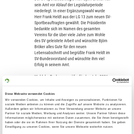
sein Amt vor Ablauf der Legislaturperiode
niederlegt. In einer Ergänzungswahl wurde
Herr Frank Heldt aus der LG 13 zum neuen SV-
Sportbeauftragten gewählt. Die Präsidentin
bedankte sich im Namen des gesamten
Vereins für die über viele Jahre zum Wohle
des SV geleistete Arbeit und wünschte Björn
Bröker alles Gute für den neuen
Lebensabschnitt und begrüßte Frank Heldt im
SV-Bundesvorstand und wünschte ihm viel
Erfolg in seinem Amt.
Wahl der Rechnungsprüfer für das Jahr 2026:
Patrick Müller, Otto Janner, Ersatz: Horst
Janssen
Diese Webseite verwendet Cookies
Wiederwahl des Wirtschaftsprüfers:
Wir verwenden Cookies, um Inhalte und Anzeigen zu personalisieren, Funktionen für
soziale Medien anbieten zu können und die Zugriffe auf unsere Website zu analysieren.
Bianca Baumgärtner-Baedeker, WP/StB.
Außerdem geben wir Informationen zu Ihrer Verwendung unserer Website an unsere
(Akanthus GmbH, Augsburg)
Partner für soziale Medien, Werbung und Analysen weiter. Unsere Partner führen diese
Informationen möglicherweise mit weiteren Daten zusammen, die Sie ihnen bereitgestellt
haben oder die sie im Rahmen Ihrer Nutzung der Dienste gesammelt haben. Sie geben
Die neue SV-Richterordnung wurde mit der
Einwilligung zu unseren Cookies, wenn Sie unsere Webseite weiterhin nutzen.
erforderlichen 2/3 Mehrheit angenommen.