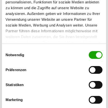
personalisieren, Funktionen für soziale Medien anbieten
zu können und die Zugriffe auf unsere Website zu
analysieren. Außerdem geben wir Informationen zu Ihrer
Verwendung unserer Website an unsere Partner für
Meldeschein SV-
soziale Medien, Werbung und Analysen weiter. Unsere
Bundessiegerzuchtschau
Partner führen diese Informationen möglicherweise mit
weiteren Daten zusammen, die Sie ihnen bereitgestellt
/ Weltchampionat
haben oder die sie im Rahmen Ihrer Nutzung der Dienste
2024
gesammelt haben. Sie geben Einwilligung zu unseren
Einwilligungsauswahl
Cookies, wenn Sie unsere Webseite weiterhin nutzen.
Notwendig
Der Meldeschein ist ab sofort online
verfügbar.
Präferenzen
Besuchen Sie gerne im Vorfeld der
Veranstaltung unser Symposium zum
Statistiken
Thema „Tierwohl & Tiergesundheit“ am
weitere Infos
04.09.2024
(
).
Marketing
Bis bald in Nürnberg!