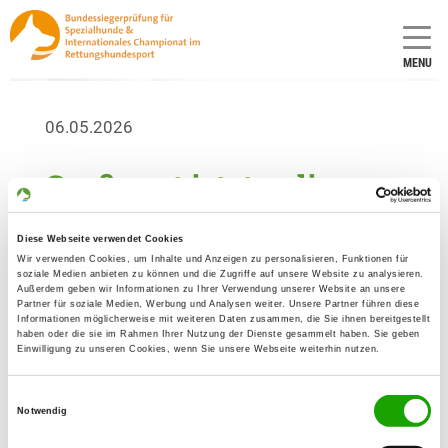
MENU
06.05.2026
Grußwort jetzt online
verfügbar
Diese Webseite verwendet Cookies
Wir verwenden Cookies, um Inhalte und Anzeigen zu personalisieren, Funktionen für
Die Grußworte vom Veranstaltungsleiter Gerald
soziale Medien anbieten zu können und die Zugriffe auf unsere Website zu analysieren.
Claus sowie vom SV‑Beauftragten für
Außerdem geben wir Informationen zu Ihrer Verwendung unserer Website an unsere
Partner für soziale Medien, Werbung und Analysen weiter. Unsere Partner führen diese
Spezialhundeausbildung Andreas Quint sind ab
Informationen möglicherweise mit weiteren Daten zusammen, die Sie ihnen bereitgestellt
haben oder die sie im Rahmen Ihrer Nutzung der Dienste gesammelt haben. Sie geben
sofort online verfügbar.
Einwilligung zu unseren Cookies, wenn Sie unsere Webseite weiterhin nutzen.
Einwilligungsauswahl
Notwendig
Verwandte Links