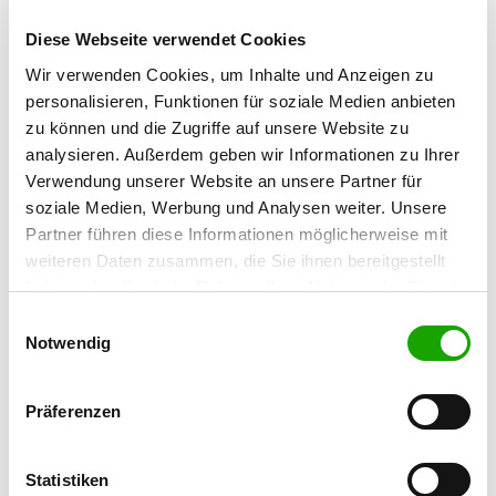
66497 Contwig
Diese Webseite verwendet Cookies
Übungsplatz:
Gersbergerhoferstr. 100
Wir verwenden Cookies, um Inhalte und Anzeigen zu
66482 Zweibrücken
personalisieren, Funktionen für soziale Medien anbieten
zu können und die Zugriffe auf unsere Website zu
Telefon:
analysieren. Außerdem geben wir Informationen zu Ihrer
06332 478394
Verwendung unserer Website an unsere Partner für
E-Mail:
soziale Medien, Werbung und Analysen weiter. Unsere
Partner führen diese Informationen möglicherweise mit
michaela-peter@online.de
weiteren Daten zusammen, die Sie ihnen bereitgestellt
Homepage:
haben oder die sie im Rahmen Ihrer Nutzung der Dienste
www.sv-og-zweibruecken.com
gesammelt haben. Sie geben Einwilligung zu unseren
Einwilligungsauswahl
Cookies, wenn Sie unsere Webseite weiterhin nutzen.
Notwendig
Angebot:
Faehrte, Unterordnung, Schutzdienst
Präferenzen
Übungszeiten im Sommer:
Dienstag
15:00 h - 21:00 h
Statistiken