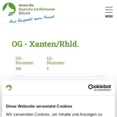
MENU
OG - Xanten/Rhld.
OG-
LG-
Nummer:
Nummer:
559
5
Informationen zur Ortsgruppe
Xanten/Rhld.
Kontakt:
Bernd Kampke
Diese Webseite verwendet Cookies
Poll 6
Wir verwenden Cookies, um Inhalte und Anzeigen zu