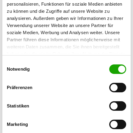
46487 Wesel
personalisieren, Funktionen für soziale Medien anbieten
zu können und die Zugriffe auf unsere Website zu
Übungsplatz:
analysieren. Außerdem geben wir Informationen zu Ihrer
Fürstenberg 15
Verwendung unserer Website an unsere Partner für
46509 Xanten
soziale Medien, Werbung und Analysen weiter. Unsere
Handy:
Partner führen diese Informationen möglicherweise mit
0173 4671012
weiteren Daten zusammen, die Sie ihnen bereitgestellt
haben oder die sie im Rahmen Ihrer Nutzung der Dienste
E-Mail:
gesammelt haben. Sie geben Einwilligung zu unseren
Einwilligungsauswahl
hkpersch@aol.com
Cookies, wenn Sie unsere Webseite weiterhin nutzen.
Notwendig
Angebot:
Faehrte, Unterordnung, Schutzdienst
Präferenzen
Übungszeiten im Sommer:
Mittwoch
17:00 h - 21:00 h
Statistiken
Freitag
17:00 h - 21:00 h
Marketing
Sonntag
10:00 h - 13:00 h