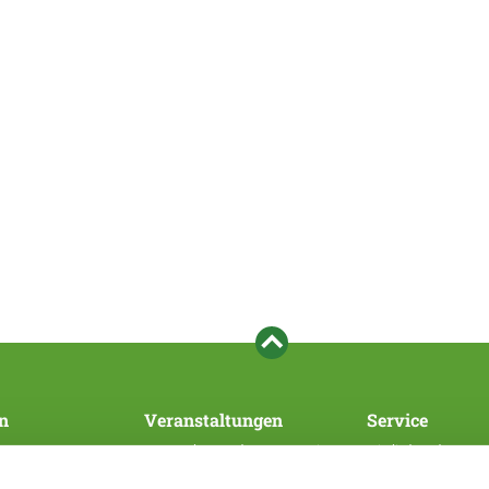
n
Veranstaltungen
Service
Veranstaltungen des Hauptvereins
Mitglied werden
SV/WUSV
Bezahlsystem