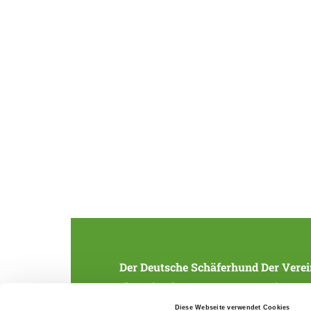
Der Deutsche Schäferhund
Der Verei
Alles rund um die Rasse
Struktur
Zucht und Aufzucht
SV-Zeitung
Diese Webseite verwendet Cookies