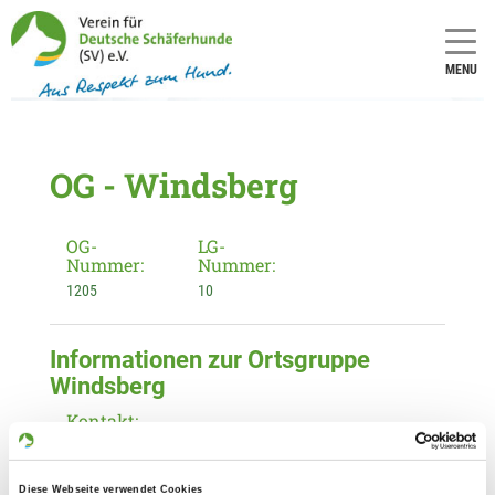
MENU
OG - Windsberg
OG-
LG-
Nummer:
Nummer:
1205
10
Informationen zur Ortsgruppe
Windsberg
Kontakt:
Michael Andric
Römerstr. 41
Diese Webseite verwendet Cookies