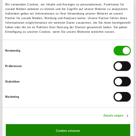
66954 Pirmasens
Wir verwenden Cookies, um Inhalte und Anzeigen zu personalisieren, Funktionen für
soziale Medien anbieten zu können und die Zugriffe auf unsere Website zu analysieren.
Telefon:
Außerdem geben wir Informationen zu Ihrer Verwendung unserer Website an unsere
06331 97857
Partner für soziale Medien, Werbung und Analysen weiter. Unsere Partner führen diese
Informationen möglicherweise mit weiteren Daten zusammen, die Sie ihnen bereitgestellt
haben oder die sie im Rahmen Ihrer Nutzung der Dienste gesammelt haben. Sie geben
E-Mail:
Einwilligung zu unseren Cookies, wenn Sie unsere Webseite weiterhin nutzen.
klein.ij@t-online.de
Einwilligungsauswahl
Angebot:
Notwendig
Faehrte, Unterordnung, Schutzdienst
Präferenzen
Übungszeiten im Sommer:
Mittwoch
18:00 h - 20:00 h
Statistiken
Samstag
16:00 h - 20:00 h
Marketing
Sonntag
09:00 h - 12:00 h
Details zeigen
Übungszeiten im Winter:
Mittwoch
18:00 h - 20:00 h
Cookies zulassen