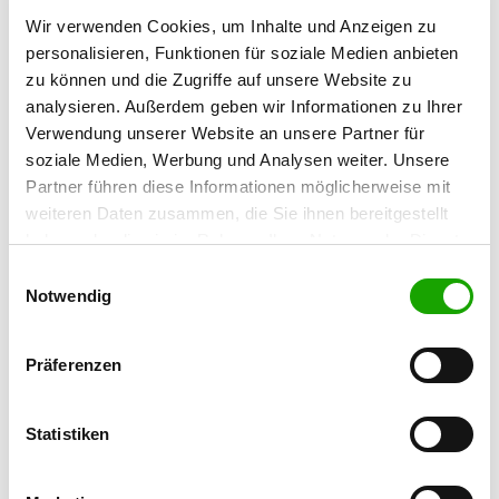
63834 Sulzbach
Wir verwenden Cookies, um Inhalte und Anzeigen zu
Übungsplatz:
personalisieren, Funktionen für soziale Medien anbieten
Rainweg
zu können und die Zugriffe auf unsere Website zu
63834 Sulzbach/Main
analysieren. Außerdem geben wir Informationen zu Ihrer
Verwendung unserer Website an unsere Partner für
Handy:
soziale Medien, Werbung und Analysen weiter. Unsere
0171 1933503
Partner führen diese Informationen möglicherweise mit
E-Mail:
weiteren Daten zusammen, die Sie ihnen bereitgestellt
mail@jens-wicher.com
haben oder die sie im Rahmen Ihrer Nutzung der Dienste
gesammelt haben. Sie geben Einwilligung zu unseren
Einwilligungsauswahl
Homepage:
Cookies, wenn Sie unsere Webseite weiterhin nutzen.
Notwendig
www.schaeferhunde-sulzbach.de
Angebot:
Präferenzen
Faehrte, Unterordnung, Schutzdienst
Statistiken
Übungszeiten im Sommer:
Mittwoch
from 17:00 h