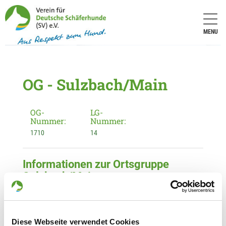
MENU
OG - Sulzbach/Main
OG-
LG-
Nummer:
Nummer:
1710
14
Informationen zur Ortsgruppe
Sulzbach/Main
Kontakt:
Karl Wichmann
Schillerstr. 4
Diese Webseite verwendet Cookies