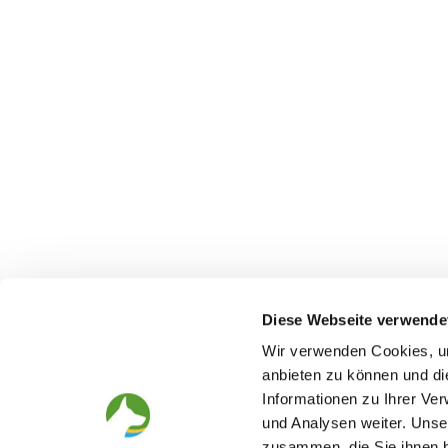
Diese Webseite verwende
Wir verwenden Cookies, um
anbieten zu können und di
Der Deutsche Schäferhund
Der Verei
Informationen zu Ihrer Ve
Alles rund um die Rasse
Struktur
und Analysen weiter. Unse
Zucht und Aufzucht
SV-Zeitung
zusammen, die Sie ihnen b