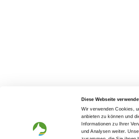
Diese Webseite verwende
Wir verwenden Cookies, um
anbieten zu können und di
Der Deutsche Schäferhund
Der Verei
Informationen zu Ihrer Ve
Alles rund um die Rasse
Struktur
und Analysen weiter. Unse
Zucht und Aufzucht
SV-Zeitung
zusammen, die Sie ihnen b