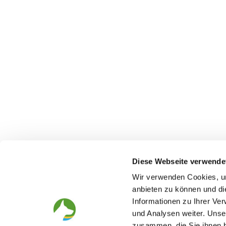
Diese Webseite verwende
Wir verwenden Cookies, um
anbieten zu können und di
Der Deutsche Schäferhund
Der Verei
Informationen zu Ihrer Ve
Alles rund um die Rasse
Struktur
und Analysen weiter. Unse
Zucht und Aufzucht
SV-Zeitung
zusammen, die Sie ihnen b