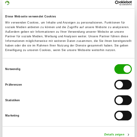
Roggenbachstr. 33
79650 Schopfheim
Diese Webseite verwendet Cookies
Übungsplatz:
Wir verwenden Cookies, um Inhalte und Anzeigen zu personalisieren, Funktionen für
soziale Medien anbieten zu können und die Zugriffe auf unsere Website zu analysieren.
An der kleinen Wiese
Außerdem geben wir Informationen zu Ihrer Verwendung unserer Website an unsere
Partner für soziale Medien, Werbung und Analysen weiter. Unsere Partner führen diese
79650 Schopfheim
Informationen möglicherweise mit weiteren Daten zusammen, die Sie ihnen bereitgestellt
haben oder die sie im Rahmen Ihrer Nutzung der Dienste gesammelt haben. Sie geben
Handy:
Einwilligung zu unseren Cookies, wenn Sie unsere Webseite weiterhin nutzen.
0173 3595642
Einwilligungsauswahl
E-Mail:
Notwendig
soeren1983@freenet.de
Präferenzen
Angebot:
Unterordnung, Schutzdienst, Fährte
Statistiken
Übungszeiten im Sommer:
Marketing
Mittwoch
18:00 h - 22:00 h
Samstag
from 15:00 h
Details zeigen