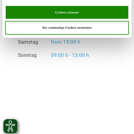
Sonntag
09:00 h - 13:00 h
Cookies zulassen
Übungszeiten im Winter:
Mittwoch
18:00 h - 22:00 h
Nur notwendige Cookies verwenden
Samstag
from 15:00 h
Sonntag
09:00 h - 13:00 h