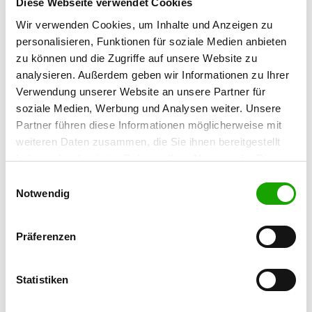
Diese Webseite verwendet Cookies
42855 Remscheid
Wir verwenden Cookies, um Inhalte und Anzeigen zu
Übungsplatz:
personalisieren, Funktionen für soziale Medien anbieten
Unterhölderfelderstr. 50a
zu können und die Zugriffe auf unsere Website zu
42857 Remscheid
analysieren. Außerdem geben wir Informationen zu Ihrer
Telefon:
Verwendung unserer Website an unsere Partner für
02191 5910457
soziale Medien, Werbung und Analysen weiter. Unsere
Partner führen diese Informationen möglicherweise mit
Fax:
weiteren Daten zusammen, die Sie ihnen bereitgestellt
02191 691645
haben oder die sie im Rahmen Ihrer Nutzung der Dienste
gesammelt haben. Sie geben Einwilligung zu unseren
E-Mail:
Einwilligungsauswahl
Cookies, wenn Sie unsere Webseite weiterhin nutzen.
Notwendig
info@heimann-sl.de
Angebot:
Präferenzen
Welpenspielstunde, Junghundgruppe,
Faehrte, Unterordnung, Schutzdienst
Statistiken
Übungszeiten im Sommer:
Dienstag
18:00 h - 22:00 h