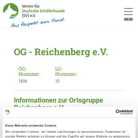
MENU
OG - Reichenberg e.V.
OG-
LG-
Nummer:
Nummer:
1836
15
Informationen zur Ortsgruppe
Reichenberg e.V.
Kontakt:
Franz Buchecker
Diese Webseite verwendet Cookies
Spiegelauer Str. 15
Wir verwenden Cookies, um Inhalte und Anzeigen zu personalisieren, Funktionen für
soziale Medien anbieten zu können und die Zugriffe auf unsere Website zu analysieren.