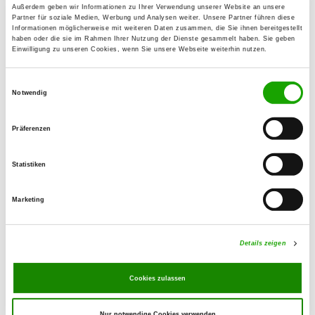
94536 Eppenschlag
Außerdem geben wir Informationen zu Ihrer Verwendung unserer Website an unsere
Partner für soziale Medien, Werbung und Analysen weiter. Unsere Partner führen diese
Übungsplatz:
Informationen möglicherweise mit weiteren Daten zusammen, die Sie ihnen bereitgestellt
haben oder die sie im Rahmen Ihrer Nutzung der Dienste gesammelt haben. Sie geben
Am Stausee 1
Einwilligung zu unseren Cookies, wenn Sie unsere Webseite weiterhin nutzen.
94566 Riedlhütte
E-Mail:
Einwilligungsauswahl
Notwendig
og.reichenberg@t-online.de
Angebot:
Präferenzen
Faehrte, Unterordnung, Schutzdienst
Statistiken
Übungszeiten im Sommer:
Marketing
Mittwoch
17:00 h - 20:00 h
Samstag
15:00 h - 20:00 h
Details zeigen
Übungszeiten im Winter:
Mittwoch
17:00 h - 20:00 h
Cookies zulassen
Samstag
15:00 h - 20:00 h
Nur notwendige Cookies verwenden