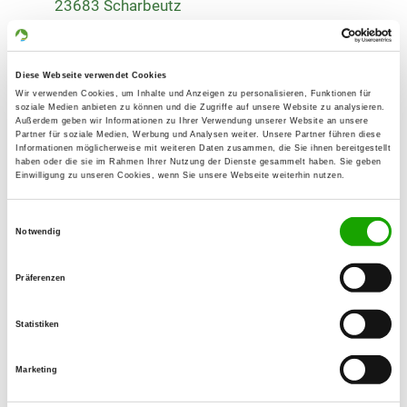
23683 Scharbeutz
Übungsplatz:
Hohenliethweg
Diese Webseite verwendet Cookies
23626 Ratekau
Wir verwenden Cookies, um Inhalte und Anzeigen zu personalisieren, Funktionen für
Handy:
soziale Medien anbieten zu können und die Zugriffe auf unsere Website zu analysieren.
Außerdem geben wir Informationen zu Ihrer Verwendung unserer Website an unsere
0152 24521902
Partner für soziale Medien, Werbung und Analysen weiter. Unsere Partner führen diese
Informationen möglicherweise mit weiteren Daten zusammen, die Sie ihnen bereitgestellt
haben oder die sie im Rahmen Ihrer Nutzung der Dienste gesammelt haben. Sie geben
E-Mail:
Einwilligung zu unseren Cookies, wenn Sie unsere Webseite weiterhin nutzen.
petrasek1@freenet.de
Einwilligungsauswahl
Homepage:
Notwendig
www.og-ratekau.de
Präferenzen
Angebot:
Welpenspielstunde, Junghundgruppe,
Statistiken
Erziehungskurse
Marketing
Übungszeiten im Sommer:
Montag
from 16:30 h