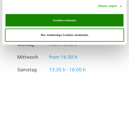
Details zeigen
Mittwoch
from 16:30 h
Cookies zulassen
Samstag
13:30 h - 16:00 h
Nur notwendige Cookies verwenden
Übungszeiten im Winter:
Montag
from 16:30 h
Mittwoch
from 16:30 h
Samstag
13:30 h - 16:00 h