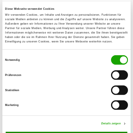
93499 Zandt
Diese Webseite verwendet Cookies
Telefon:
Wir verwenden Cookies, um Inhalte und Anzeigen zu personalisieren, Funktionen für
0944 307615
soziale Medien anbieten zu können und die Zugriffe auf unsere Website zu analysieren.
Außerdem geben wir Informationen zu Ihrer Verwendung unserer Website an unsere
Partner für soziale Medien, Werbung und Analysen weiter. Unsere Partner führen diese
Handy:
Informationen möglicherweise mit weiteren Daten zusammen, die Sie ihnen bereitgestellt
0163 796707
haben oder die sie im Rahmen Ihrer Nutzung der Dienste gesammelt haben. Sie geben
Einwilligung zu unseren Cookies, wenn Sie unsere Webseite weiterhin nutzen.
E-Mail:
Einwilligungsauswahl
skaertner@web.de
Notwendig
Homepage:
Präferenzen
www.sv-moosburg.de
Angebot:
Statistiken
Erziehungskurse, Faehrte, Unterordnung,
Schutzdienst, Agility
Marketing
Übungszeiten im Sommer:
Details zeigen
Dienstag
18:30 h - 20:30 h