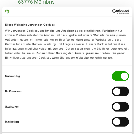
63776 Mömbris
Übungsplatz:
Johannesberger Straße 70
Diese Webseite verwendet Cookies
63776 Mömbris
Wir verwenden Cookies, um Inhalte und Anzeigen zu personalisieren, Funktionen für
Handy:
soziale Medien anbieten zu können und die Zugriffe auf unsere Website zu analysieren.
Außerdem geben wir Informationen zu Ihrer Verwendung unserer Website an unsere
0151 56334901
Partner für soziale Medien, Werbung und Analysen weiter. Unsere Partner führen diese
Informationen möglicherweise mit weiteren Daten zusammen, die Sie ihnen bereitgestellt
haben oder die sie im Rahmen Ihrer Nutzung der Dienste gesammelt haben. Sie geben
E-Mail:
Einwilligung zu unseren Cookies, wenn Sie unsere Webseite weiterhin nutzen.
sv-ogmoembris@t-online.de
Einwilligungsauswahl
Homepage:
Notwendig
www.svog-moembris.de
Präferenzen
Angebot:
Erziehungskurse, Unterordnung,
Statistiken
RallyObedience
Marketing
Übungszeiten im Sommer:
Freitag
16:00 h - 17:00 h