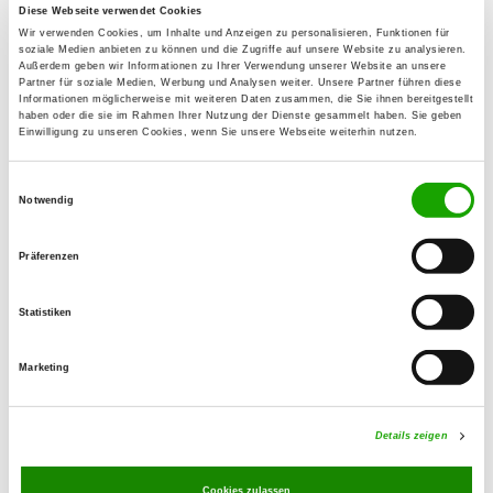
Gartenstr. 17
Diese Webseite verwendet Cookies
Wir verwenden Cookies, um Inhalte und Anzeigen zu personalisieren, Funktionen für
89415 Lauingen
soziale Medien anbieten zu können und die Zugriffe auf unsere Website zu analysieren.
Außerdem geben wir Informationen zu Ihrer Verwendung unserer Website an unsere
Übungsplatz:
Partner für soziale Medien, Werbung und Analysen weiter. Unsere Partner führen diese
Informationen möglicherweise mit weiteren Daten zusammen, die Sie ihnen bereitgestellt
Zöschlingsweiler Str. 15
haben oder die sie im Rahmen Ihrer Nutzung der Dienste gesammelt haben. Sie geben
89426 Mödingen
Einwilligung zu unseren Cookies, wenn Sie unsere Webseite weiterhin nutzen.
Handy:
Einwilligungsauswahl
0176 51348846
Notwendig
E-Mail:
Präferenzen
hermann-streifeneder@t-online.de
Angebot:
Statistiken
Faehrte, Unterordnung, Schutzdienst
Marketing
Übungszeiten im Sommer:
Dienstag
from 18:00 h
Details zeigen
Sonntag
08:00 h - 12:00 h
Cookies zulassen