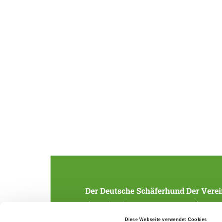
Der Deutsche Schäferhund
Der Verei
Alles rund um die Rasse
Struktur
Zucht und Aufzucht
SV-Zeitung
Diese Webseite verwendet Cookies