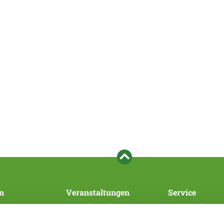
n
Veranstaltungen
Service
Veranstaltungen des Hauptvereins
Mitglied werden
SV/WUSV
Bezahlsystem