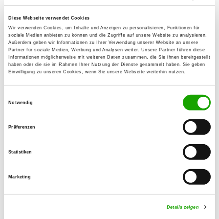
95508 Kulmain
Übungsplatz:
Diese Webseite verwendet Cookies
Wir verwenden Cookies, um Inhalte und Anzeigen zu personalisieren, Funktionen für
Am Brandweiher, Buttrichwiesen
soziale Medien anbieten zu können und die Zugriffe auf unsere Website zu analysieren.
95508 Kulmain
Außerdem geben wir Informationen zu Ihrer Verwendung unserer Website an unsere
Partner für soziale Medien, Werbung und Analysen weiter. Unsere Partner führen diese
Telefon:
Informationen möglicherweise mit weiteren Daten zusammen, die Sie ihnen bereitgestellt
haben oder die sie im Rahmen Ihrer Nutzung der Dienste gesammelt haben. Sie geben
09642 1465
Einwilligung zu unseren Cookies, wenn Sie unsere Webseite weiterhin nutzen.
E-Mail:
Einwilligungsauswahl
sv.ogkulmain@gmail.com
Notwendig
Angebot:
Präferenzen
Faehrte, Unterordnung, Schutzdienst
Statistiken
Übungszeiten im Sommer:
Mittwoch
16:30 h - 19:30 h
Marketing
Samstag
14:00 h - 18:00 h
Details zeigen
Sonntag
08:00 h - 11:00 h