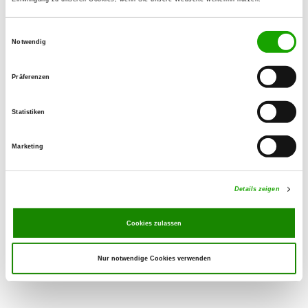
66482 Zweibrücken
Übungsplatz:
Einwilligungsauswahl
Notwendig
Rimschweilerstr. 51
66482 Zweibrücken-Ixheim
Präferenzen
Telefon:
06332 46584
Statistiken
E-Mail:
buchmannharald@aol.com
Marketing
Homepage:
Details zeigen
www.svog-ixheim.de
Cookies zulassen
Nur notwendige Cookies verwenden