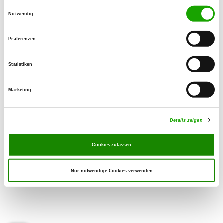
24937 Flensburg
Einwilligungsauswahl
Notwendig
Übungsplatz:
Lecker Chausee
Präferenzen
24983 Gottrupel
Handy:
Statistiken
0172 7674299
Marketing
E-Mail:
a.hansen@wilhelm-jensen.de
Details zeigen
Cookies zulassen
Nur notwendige Cookies verwenden