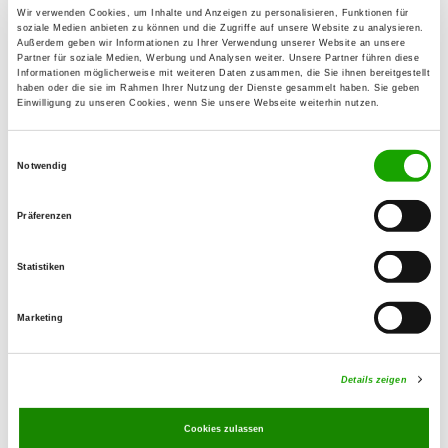
06311 Helbra
Wir verwenden Cookies, um Inhalte und Anzeigen zu personalisieren, Funktionen für
soziale Medien anbieten zu können und die Zugriffe auf unsere Website zu analysieren.
Übungsplatz:
Außerdem geben wir Informationen zu Ihrer Verwendung unserer Website an unsere
Partner für soziale Medien, Werbung und Analysen weiter. Unsere Partner führen diese
Theodorschacht 2
Informationen möglicherweise mit weiteren Daten zusammen, die Sie ihnen bereitgestellt
06308 Klostermannsfeld
haben oder die sie im Rahmen Ihrer Nutzung der Dienste gesammelt haben. Sie geben
Einwilligung zu unseren Cookies, wenn Sie unsere Webseite weiterhin nutzen.
Telefon:
034772 27486
Einwilligungsauswahl
Notwendig
E-Mail:
sabine.lars@web.de
Präferenzen
Angebot:
Statistiken
Schutzdienst
Marketing
Übungszeiten im Sommer:
Dienstag
17:00 h - 19:00 h
Details zeigen
Samstag
15:00 h - 18:00 h
Cookies zulassen
Übungszeiten im Winter: