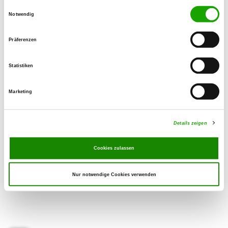
06526 Sangerhausen OT Riestedt
Einwilligungsauswahl
Notwendig
Übungsplatz:
Am Schloß
Präferenzen
06528 Wallhausen
Telefon:
Statistiken
03464 574752
Marketing
E-Mail:
Christiane.winter57@web.de
Details zeigen
Cookies zulassen
Nur notwendige Cookies verwenden