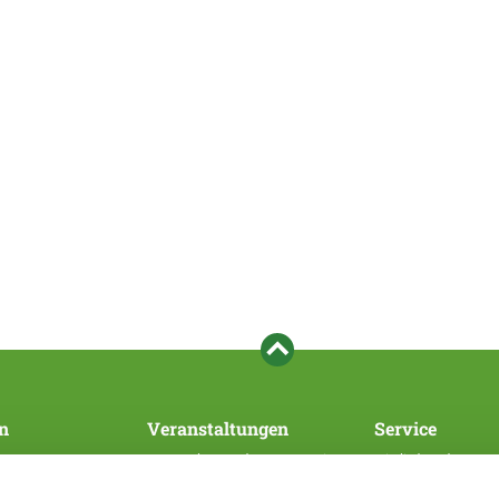
n
Veranstaltungen
Service
Veranstaltungen des Hauptvereins
Mitglied werden
SV/WUSV
Bezahlsystem