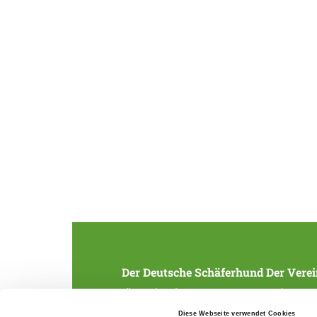
Der Deutsche Schäferhund
Der Verei
Alles rund um die Rasse
Struktur
Zucht und Aufzucht
SV-Zeitung
Diese Webseite verwendet Cookies