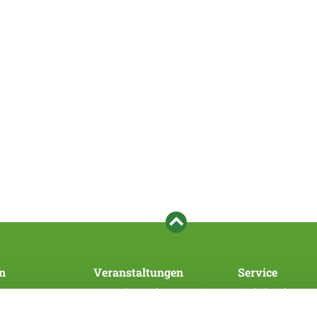
n
Veranstaltungen
Service
Veranstaltungen des Hauptvereins
Mitglied werden
SV/WUSV
Bezahlsystem