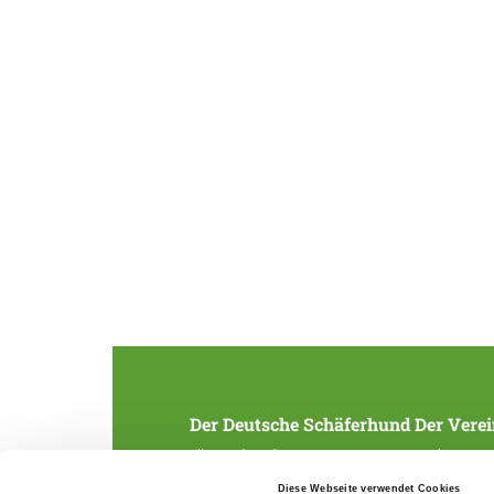
Der Deutsche Schäferhund
Der Verei
Alles rund um die Rasse
Struktur
Zucht und Aufzucht
SV-Zeitung
Diese Webseite verwendet Cookies