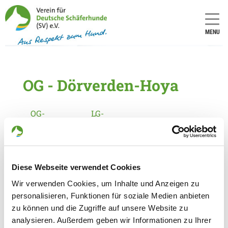
MENU
OG - Dörverden-Hoya
OG-
LG-
Nummer:
Nummer:
254
4
Informationen zur Ortsgruppe
Diese Webseite verwendet Cookies
Dörverden-Hoya
Wir verwenden Cookies, um Inhalte und Anzeigen zu
Kontakt:
personalisieren, Funktionen für soziale Medien anbieten
Hans-Jürgen Becker
zu können und die Zugriffe auf unsere Website zu
Waterloostr. 2
analysieren. Außerdem geben wir Informationen zu Ihrer