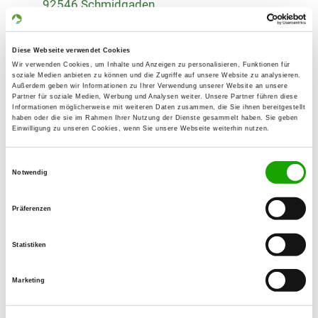
92546 Schmidgaden
Übungsplatz:
Augustenhof
Diese Webseite verwendet Cookies
93133 Burglengenfeld
Wir verwenden Cookies, um Inhalte und Anzeigen zu personalisieren, Funktionen für
soziale Medien anbieten zu können und die Zugriffe auf unsere Website zu analysieren.
Handy:
Außerdem geben wir Informationen zu Ihrer Verwendung unserer Website an unsere
Partner für soziale Medien, Werbung und Analysen weiter. Unsere Partner führen diese
0151 65668979
Informationen möglicherweise mit weiteren Daten zusammen, die Sie ihnen bereitgestellt
haben oder die sie im Rahmen Ihrer Nutzung der Dienste gesammelt haben. Sie geben
Einwilligung zu unseren Cookies, wenn Sie unsere Webseite weiterhin nutzen.
E-Mail:
kontakt@burglengenfelder-woelfe.de
Einwilligungsauswahl
Notwendig
Homepage:
www.burglengenfelder-woelfe.de
Präferenzen
Angebot:
Agility, RO, Erziehung
Statistiken
Übungszeiten im Sommer:
Marketing
Mittwoch
16:00 h - 20:00 h