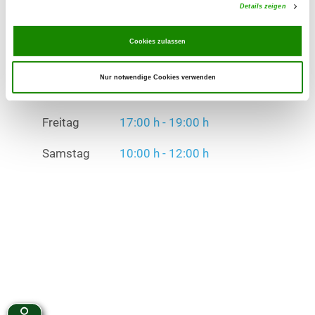
Details zeigen
Freitag
17:00 h - 19:00 h
Cookies zulassen
Samstag
10:00 h - 12:00 h
Übungszeiten im Winter:
Nur notwendige Cookies verwenden
Mittwoch
16:00 h - 20:00 h
Freitag
17:00 h - 19:00 h
Samstag
10:00 h - 12:00 h