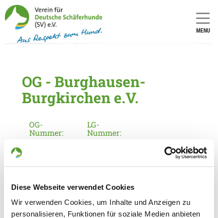
MENU
OG - Burghausen-
Burgkirchen e.V.
OG-
LG-
Nummer:
Nummer:
1753
15
Informationen zur Ortsgruppe
Burghausen-Burgkirchen e.V.
Diese Webseite verwendet Cookies
Kontakt:
Wir verwenden Cookies, um Inhalte und Anzeigen zu
Michael Heiduk
personalisieren, Funktionen für soziale Medien anbieten