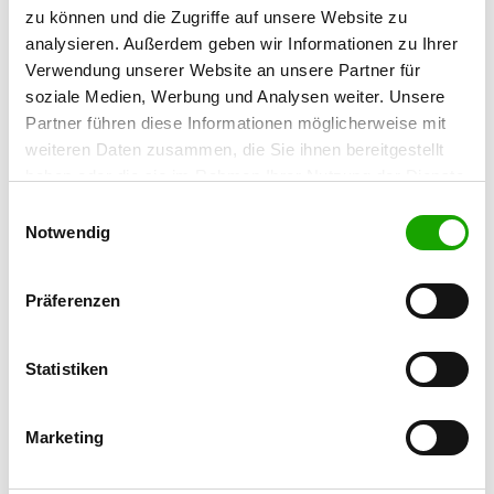
Adalbert-Stifter-Str. 7
zu können und die Zugriffe auf unsere Website zu
84561 Mehring
analysieren. Außerdem geben wir Informationen zu Ihrer
Verwendung unserer Website an unsere Partner für
Übungsplatz:
soziale Medien, Werbung und Analysen weiter. Unsere
Hintermehring 31
Partner führen diese Informationen möglicherweise mit
84561 Mehring
weiteren Daten zusammen, die Sie ihnen bereitgestellt
Telefon:
haben oder die sie im Rahmen Ihrer Nutzung der Dienste
08677 6881977
gesammelt haben. Sie geben Einwilligung zu unseren
Einwilligungsauswahl
Cookies, wenn Sie unsere Webseite weiterhin nutzen.
Notwendig
E-Mail:
michael.heiduk@googlemail.com
Präferenzen
Homepage:
www.og-burghausen-burgkirchen.de
Statistiken
Übungszeiten im Sommer:
Marketing
Mittwoch
18:00 h - 22:00 h
Samstag
16:00 h - 22:00 h