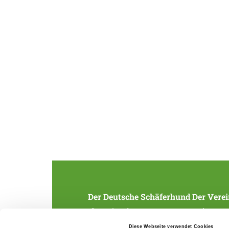
Der Deutsche Schäferhund
Der Verei
Alles rund um die Rasse
Struktur
Zucht und Aufzucht
SV-Zeitung
Diese Webseite verwendet Cookies