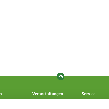
n
Veranstaltungen
Service
Veranstaltungen des Hauptvereins
Mitglied werden
SV/WUSV
Bezahlsystem