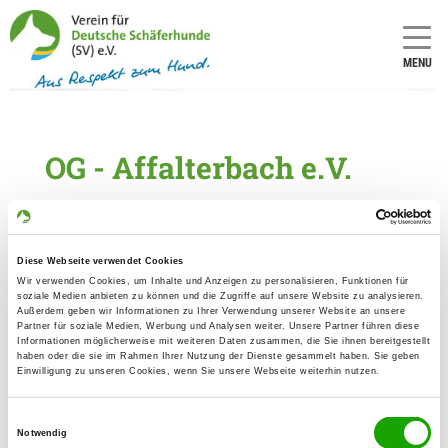
MENU
OG - Affalterbach e.V.
OG-
LG-
Nummer:
Nummer:
1442
13
Diese Webseite verwendet Cookies
Wir verwenden Cookies, um Inhalte und Anzeigen zu personalisieren, Funktionen für
soziale Medien anbieten zu können und die Zugriffe auf unsere Website zu analysieren.
Außerdem geben wir Informationen zu Ihrer Verwendung unserer Website an unsere
Informationen zur Ortsgruppe
Partner für soziale Medien, Werbung und Analysen weiter. Unsere Partner führen diese
Informationen möglicherweise mit weiteren Daten zusammen, die Sie ihnen bereitgestellt
Affalterbach e.V.
haben oder die sie im Rahmen Ihrer Nutzung der Dienste gesammelt haben. Sie geben
Einwilligung zu unseren Cookies, wenn Sie unsere Webseite weiterhin nutzen.
Kontakt:
Frank Seitel
Einwilligungsauswahl
Schloßgartenstr. 6
Notwendig