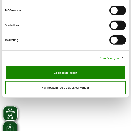
71686 Remseck
E-Mail:
Präferenzen
frank.seitel@t-online.de
Statistiken
Homepage:
www.sv-og-affalterbach.de
Marketing
Details zeigen
Cookies zulassen
Nur notwendige Cookies verwenden