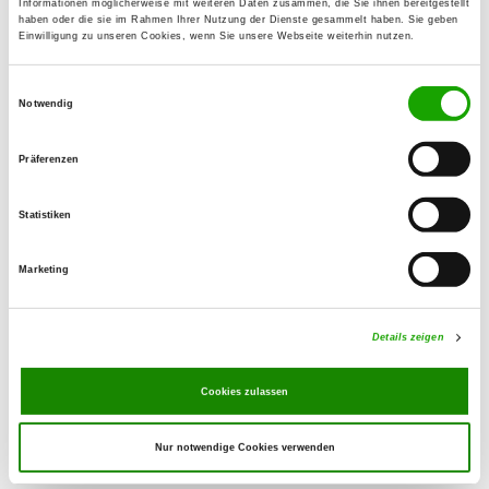
Informationen möglicherweise mit weiteren Daten zusammen, die Sie ihnen bereitgestellt
haben oder die sie im Rahmen Ihrer Nutzung der Dienste gesammelt haben. Sie geben
Einwilligung zu unseren Cookies, wenn Sie unsere Webseite weiterhin nutzen.
OG - Heidenau e.V.
Elbstr. 11
Einwilligungsauswahl
Details
01809 Heidenau
Notwendig
Präferenzen
OG - Hundesportverein Radeberg
e.V.
Statistiken
Kleinwollmsdorfer Str.
Details
01454 Radeberg
Marketing
OG - Weißeritztal
Details zeigen
Leitenweg 2 Z
Details
01705 Freital
Cookies zulassen
Nur notwendige Cookies verwenden