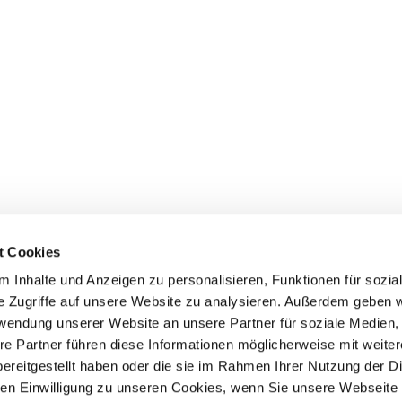
t Cookies
 Inhalte und Anzeigen zu personalisieren, Funktionen für sozia
e Zugriffe auf unsere Website zu analysieren. Außerdem geben w
rwendung unserer Website an unsere Partner für soziale Medien
Events
Service
re Partner führen diese Informationen möglicherweise mit weite
ereitgestellt haben oder die sie im Rahmen Ihrer Nutzung der D
Association's main events
Become a member
Supra-regional events VDH/FCI
Paymentsystem
n Einwilligung zu unseren Cookies, wenn Sie unsere Webseite 
Events calender
Forms, information b