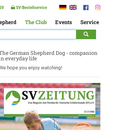
SV
SV-Bestellservice
epherd
The Club
Events
Service
The German Shepherd Dog - companion
in everyday life
We hope you enjoy watching!