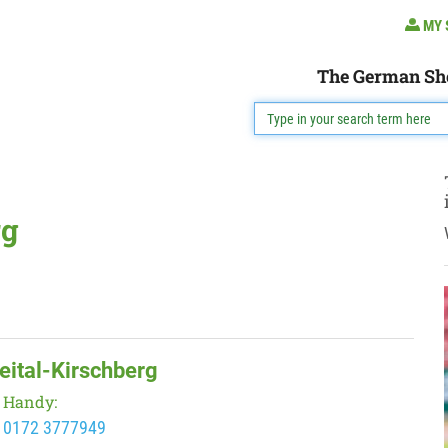
MY 
The German Sh
rg
eital-Kirschberg
Handy:
0172 3777949