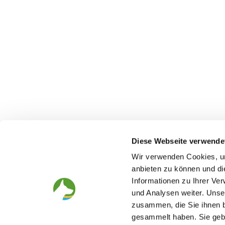
Diese Webseite verwende
Wir verwenden Cookies, um
anbieten zu können und di
Informationen zu Ihrer Ve
The German Shepherd
The Club
und Analysen weiter. Unse
zusammen, die Sie ihnen b
Everything about the breed
Structur
Breeding and upbringing
SV magazine
gesammelt haben. Sie gebe
Activ with dog
Local groups