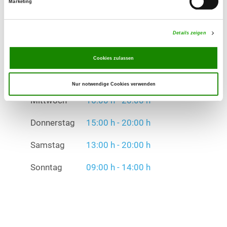
Marketing
Donnerstag
15:00 h - 20:00 h
Details zeigen
Samstag
13:00 h - 20:00 h
Cookies zulassen
Sonntag
09:00 h - 14:00 h
Nur notwendige Cookies verwenden
Übungszeiten im Winter:
Mittwoch
16:00 h - 20:00 h
Donnerstag
15:00 h - 20:00 h
Samstag
13:00 h - 20:00 h
Sonntag
09:00 h - 14:00 h