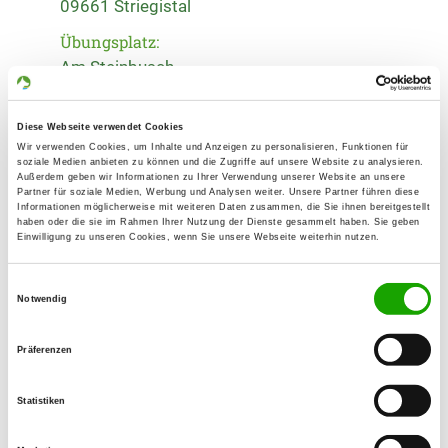
09661 Striegistal
Übungsplatz:
Am Steinbusch
01683 Nossen
Fax:
Diese Webseite verwendet Cookies
034322 13343
Wir verwenden Cookies, um Inhalte und Anzeigen zu personalisieren, Funktionen für
soziale Medien anbieten zu können und die Zugriffe auf unsere Website zu analysieren.
Außerdem geben wir Informationen zu Ihrer Verwendung unserer Website an unsere
Handy:
Partner für soziale Medien, Werbung und Analysen weiter. Unsere Partner führen diese
Informationen möglicherweise mit weiteren Daten zusammen, die Sie ihnen bereitgestellt
0171 1415589
haben oder die sie im Rahmen Ihrer Nutzung der Dienste gesammelt haben. Sie geben
Einwilligung zu unseren Cookies, wenn Sie unsere Webseite weiterhin nutzen.
E-Mail:
wiesnerralf@t-online.de
Einwilligungsauswahl
Notwendig
Angebot:
Welpenspielstunde, Junghundgruppe,
Präferenzen
Faehrte, Unterordnung, Schutzdienst
Statistiken
Übungszeiten im Sommer:
Mittwoch
16:00 h - 20:00 h