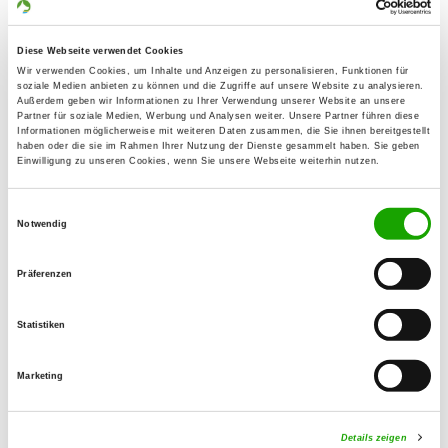
01728 Bannewitz
Übungsplatz:
Diese Webseite verwendet Cookies
Leitenweg 2 Z
Wir verwenden Cookies, um Inhalte und Anzeigen zu personalisieren, Funktionen für
01705 Freital
soziale Medien anbieten zu können und die Zugriffe auf unsere Website zu analysieren.
Außerdem geben wir Informationen zu Ihrer Verwendung unserer Website an unsere
Handy:
Partner für soziale Medien, Werbung und Analysen weiter. Unsere Partner führen diese
Informationen möglicherweise mit weiteren Daten zusammen, die Sie ihnen bereitgestellt
0172 9214119
haben oder die sie im Rahmen Ihrer Nutzung der Dienste gesammelt haben. Sie geben
Einwilligung zu unseren Cookies, wenn Sie unsere Webseite weiterhin nutzen.
E-Mail:
nici-herber@web.de
Einwilligungsauswahl
Notwendig
Homepage:
Präferenzen
www.schaeferhundverein-og-
weisseritztal.de.tl
Statistiken
Angebot:
Faehrte, Unterordnung, Schutzdienst,
Marketing
Alltagssozialisierung, Einzeltraining
Details zeigen
Übungszeiten im Sommer: