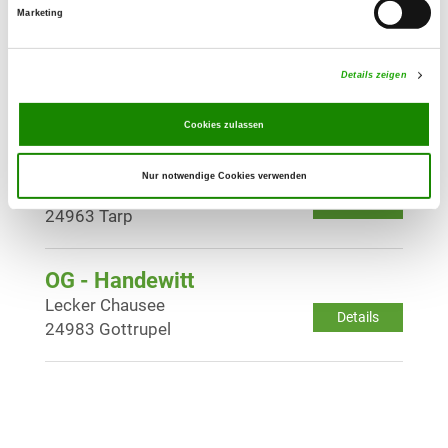
Marketing
OG - Schleswig u. Umgebung e.V.
Haferteich 5
Details zeigen
Details
24837 Schleswig
Cookies zulassen
OG - Tüdal
Nur notwendige Cookies verwenden
Keelbeker Str. 14
Details
24963 Tarp
OG - Handewitt
Lecker Chausee
Details
24983 Gottrupel