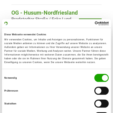
OG - Husum-Nordfriesland
Bredstedter Straße / Ecke Lund
Details
25813 Husum
Diese Webseite verwendet Cookies
OG - Kappeln/Schlei
Wir verwenden Cookies, um Inhalte und Anzeigen zu personalisieren, Funktionen für
soziale Medien anbieten zu können und die Zugriffe auf unsere Website zu analysieren.
Nordstrasse
Außerdem geben wir Informationen zu Ihrer Verwendung unserer Website an unsere
Details
Partner für soziale Medien, Werbung und Analysen weiter. Unsere Partner führen diese
24376 Kappeln/Schlei
Informationen möglicherweise mit weiteren Daten zusammen, die Sie ihnen bereitgestellt
haben oder die sie im Rahmen Ihrer Nutzung der Dienste gesammelt haben. Sie geben
Einwilligung zu unseren Cookies, wenn Sie unsere Webseite weiterhin nutzen.
OG - Pahlen
Einwilligungsauswahl
Höchster Berg 7a
Notwendig
Details
25794 Pahlen
Präferenzen
OG - Rendsburg
Duvenstedter Weg
Statistiken
Details
24768 Rendsburg