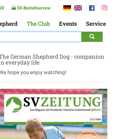
SV
SV-Bestellservice
epherd
The Club
Events
Service
The German Shepherd Dog - companion
in everyday life
We hope you enjoy watching!