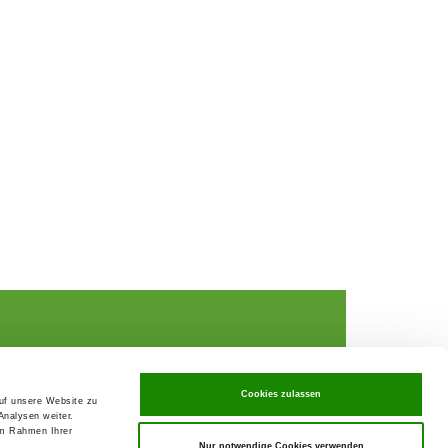
Cookies zulassen
auf unsere Website zu
Analysen weiter.
rochures,
im Rahmen Ihrer
Nur notwendige Cookies verwenden