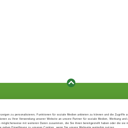
Events
Service
Association's main events
Become a member
zeigen zu personalisieren, Funktionen für soziale Medien anbieten zu können und die Zugriffe 
Supra-regional events VDH/FCI
Paymentsystem
ionen zu Ihrer Verwendung unserer Website an unsere Partner für soziale Medien, Werbung und 
Events calender
Forms, information b
n möglicherweise mit weiteren Daten zusammen, die Sie ihnen bereitgestellt haben oder die sie 
directories
 geben Einwilligung zu unseren Cookies, wenn Sie unsere Webseite weiterhin nutzen.