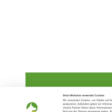
The German Shepherd
The Club
Diese Webseite verwendet Cookies
Everything about the breed
Structur
Wir verwenden Cookies, um Inhalte und An
Breeding and upbringing
SV magazine
analysieren. Außerdem geben wir Informat
Activ with dog
Local groups
Unsere Partner führen diese Informatione
Helper and saviour
Youth
Nutzung der Dienste gesammelt haben. Sie