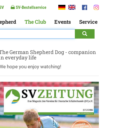
SV
SV-Bestellservice
epherd
The Club
Events
Service
The German Shepherd Dog - companion
in everyday life
We hope you enjoy watching!