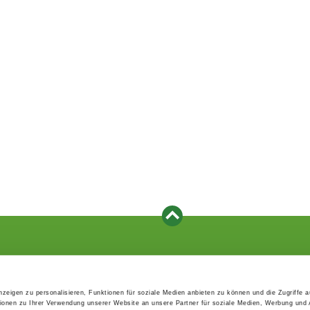
Events
Service
Association's main events
Become a member
zeigen zu personalisieren, Funktionen für soziale Medien anbieten zu können und die Zugriffe 
Supra-regional events VDH/FCI
Paymentsystem
ionen zu Ihrer Verwendung unserer Website an unsere Partner für soziale Medien, Werbung und 
Events calender
Forms, information b