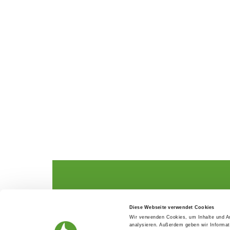
The German Shepherd
The Club
Diese Webseite verwendet Cookies
Everything about the breed
Structur
Wir verwenden Cookies, um Inhalte und An
Breeding and upbringing
SV magazine
analysieren. Außerdem geben wir Informat
Activ with dog
Local groups