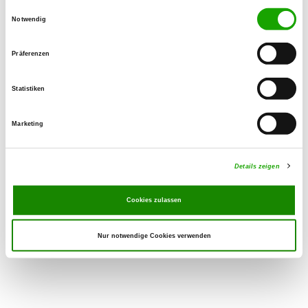
24937 Flensburg
Einwilligungsauswahl
Notwendig
Übungsplatz:
Lecker Chausee
Präferenzen
24983 Gottrupel
Handy:
Statistiken
0172 7674299
Marketing
E-Mail:
a.hansen@wilhelm-jensen.de
Details zeigen
Cookies zulassen
Nur notwendige Cookies verwenden