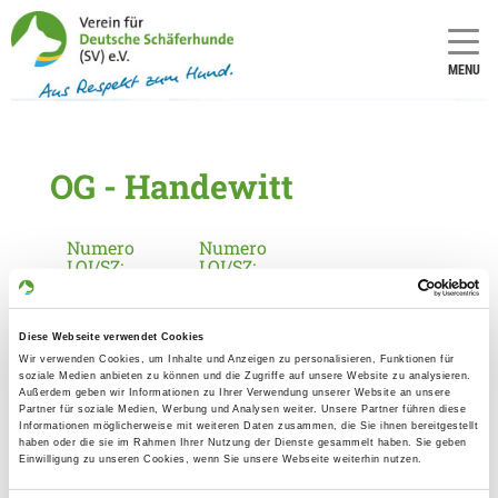
MENU
OG - Handewitt
Numero
Numero
LOI/SZ:
LOI/SZ:
2284
1
Diese Webseite verwendet Cookies
Informationen zur Ortsgruppe
Wir verwenden Cookies, um Inhalte und Anzeigen zu personalisieren, Funktionen für
soziale Medien anbieten zu können und die Zugriffe auf unsere Website zu analysieren.
Handewitt
Außerdem geben wir Informationen zu Ihrer Verwendung unserer Website an unsere
Partner für soziale Medien, Werbung und Analysen weiter. Unsere Partner führen diese
Kontakt:
Informationen möglicherweise mit weiteren Daten zusammen, die Sie ihnen bereitgestellt
haben oder die sie im Rahmen Ihrer Nutzung der Dienste gesammelt haben. Sie geben
Andrea Hansen
Einwilligung zu unseren Cookies, wenn Sie unsere Webseite weiterhin nutzen.
St.-Jürgen-Str. 88