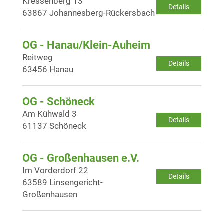
Kressenberg 13
Details
63867 Johannesberg-Rückersbach
OG - Hanau/Klein-Auheim
Reitweg
Details
63456 Hanau
OG - Schöneck
Am Kühwald 3
Details
61137 Schöneck
OG - Großenhausen e.V.
Im Vorderdorf 22
Details
63589 Linsengericht-
Großenhausen