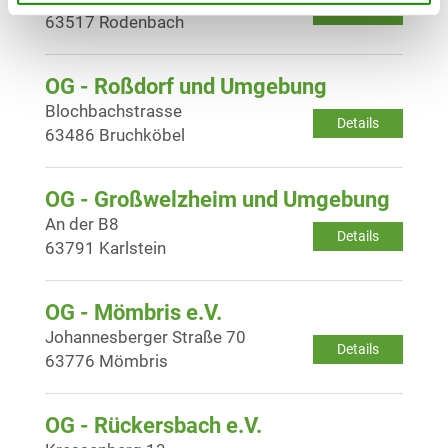
Details
63517 Rodenbach
OG - Roßdorf und Umgebung
Blochbachstrasse
Details
63486 Bruchköbel
OG - Großwelzheim und Umgebung
An der B8
Details
63791 Karlstein
OG - Mömbris e.V.
Johannesberger Straße 70
Details
63776 Mömbris
OG - Rückersbach e.V.