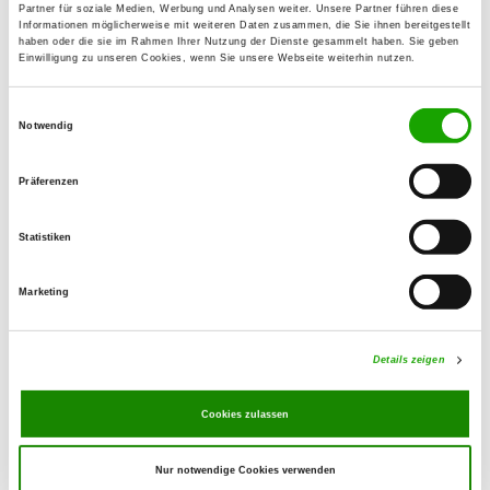
Details
Partner für soziale Medien, Werbung und Analysen weiter. Unsere Partner führen diese
63477 Maintal-Dörnigheim
Informationen möglicherweise mit weiteren Daten zusammen, die Sie ihnen bereitgestellt
haben oder die sie im Rahmen Ihrer Nutzung der Dienste gesammelt haben. Sie geben
Einwilligung zu unseren Cookies, wenn Sie unsere Webseite weiterhin nutzen.
OG - Mühlheim/Main
Einwilligungsauswahl
Spessartstr. 155
Notwendig
Details
63165 Mühlheim
Präferenzen
OG - Offenbach/M.
An der Klingenstr.
Statistiken
Details
63075 Offenbach Waldheim
Marketing
OG - Reichelsheim/Wetterau e.V.
Neugasse 47
Details zeigen
Details
61203 Reichelsheim/Wetterau
Cookies zulassen
OG - Rodenbach 1
Nur notwendige Cookies verwenden
Am Waldstadion 15