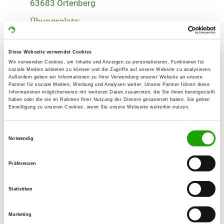
63683 Ortenberg
Übungsplatz:
An der Ziegenwiese
63683 Ortenberg-Gelnhaar
Diese Webseite verwendet Cookies
Numero di telefono:
Wir verwenden Cookies, um Inhalte und Anzeigen zu personalisieren, Funktionen für
soziale Medien anbieten zu können und die Zugriffe auf unsere Website zu analysieren.
06049 1480
Außerdem geben wir Informationen zu Ihrer Verwendung unserer Website an unsere
Partner für soziale Medien, Werbung und Analysen weiter. Unsere Partner führen diese
Fax:
Informationen möglicherweise mit weiteren Daten zusammen, die Sie ihnen bereitgestellt
haben oder die sie im Rahmen Ihrer Nutzung der Dienste gesammelt haben. Sie geben
06049 1480
Einwilligung zu unseren Cookies, wenn Sie unsere Webseite weiterhin nutzen.
Handy:
Einwilligungsauswahl
0151 15630616
Notwendig
E-Mail:
Präferenzen
herbert_kraus@gmx.net
Statistiken
Angebot:
Faehrte, Unterordnung, Schutzdienst
Marketing