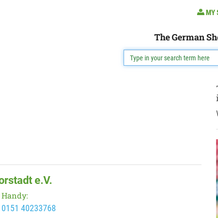
MY 
The German Sh
rstadt e.V.
Handy:
0151 40233768