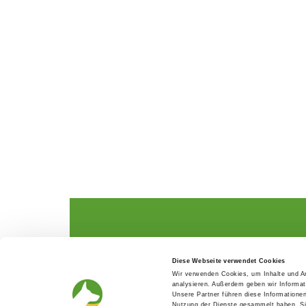
The German Shepherd
The Club
Diese Webseite verwendet Cookies
Everything about the breed
Structur
Wir verwenden Cookies, um Inhalte und An
Breeding and upbringing
SV magazine
analysieren. Außerdem geben wir Informat
Activ with dog
Local groups
Unsere Partner führen diese Informatione
Helper and saviour
Youth
Nutzung der Dienste gesammelt haben. Sie