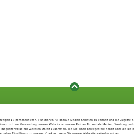
Events
Service
Association's main events
Become a member
zeigen zu personalisieren, Funktionen für soziale Medien anbieten zu können und die Zugriffe 
Supra-regional events VDH/FCI
Paymentsystem
ionen zu Ihrer Verwendung unserer Website an unsere Partner für soziale Medien, Werbung und 
Events calender
Forms, information b
n möglicherweise mit weiteren Daten zusammen, die Sie ihnen bereitgestellt haben oder die sie 
directories
 geben Einwilligung zu unseren Cookies, wenn Sie unsere Webseite weiterhin nutzen.