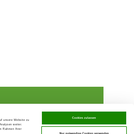
Cookies zulassen
auf unsere Website zu
Analysen weiter.
rochures,
im Rahmen Ihrer
Nur notwendige Cookies verwenden