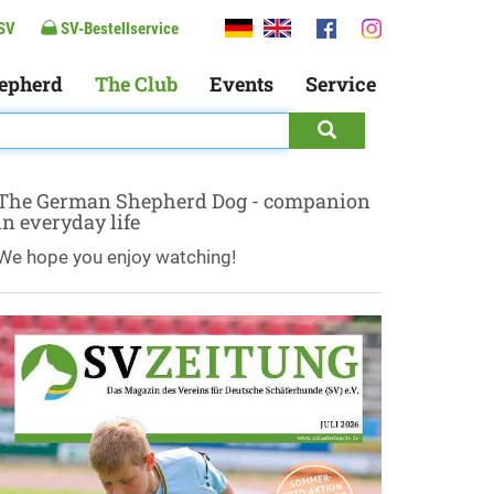
SV
SV-Bestellservice
epherd
The Club
Events
Service
The German Shepherd Dog - companion
in everyday life
We hope you enjoy watching!