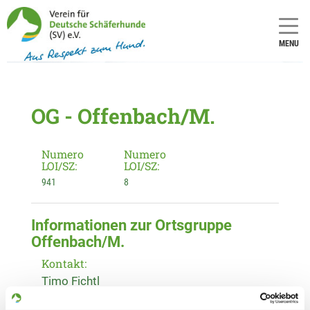
MENU
OG - Offenbach/M.
Numero
Numero
LOI/SZ:
LOI/SZ:
941
8
Informationen zur Ortsgruppe
Offenbach/M.
Kontakt:
Timo Fichtl
Moselstr. 2B