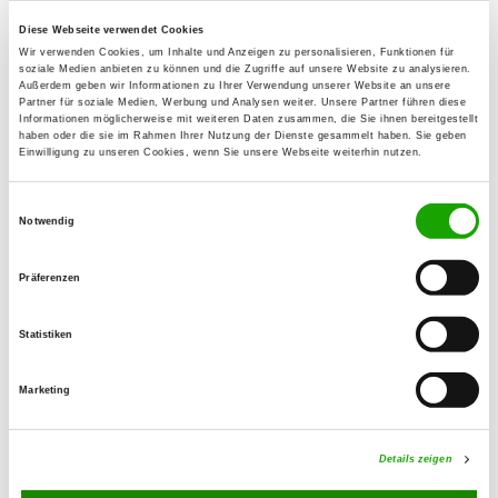
63452 Hanau
Diese Webseite verwendet Cookies
Übungsplatz:
Wir verwenden Cookies, um Inhalte und Anzeigen zu personalisieren, Funktionen für
soziale Medien anbieten zu können und die Zugriffe auf unsere Website zu analysieren.
An der Klingenstr.
Außerdem geben wir Informationen zu Ihrer Verwendung unserer Website an unsere
63075 Offenbach Waldheim
Partner für soziale Medien, Werbung und Analysen weiter. Unsere Partner führen diese
Informationen möglicherweise mit weiteren Daten zusammen, die Sie ihnen bereitgestellt
Handy:
haben oder die sie im Rahmen Ihrer Nutzung der Dienste gesammelt haben. Sie geben
Einwilligung zu unseren Cookies, wenn Sie unsere Webseite weiterhin nutzen.
0176 22020852
E-Mail:
Einwilligungsauswahl
Notwendig
t.fichtl@fichtl-haustechnik.de
Homepage:
Präferenzen
www.sv-og-offenbach.de
Statistiken
Angebot:
Faehrte, Schutzdienst
Marketing
Übungszeiten im Sommer:
Details zeigen
Dienstag
16:00 h - 21:00 h